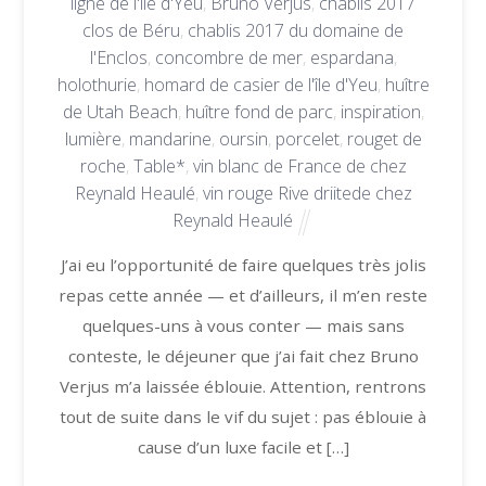
ligne de l'île d'Yeu
,
Bruno Verjus
,
chablis 2017
clos de Béru
,
chablis 2017 du domaine de
l'Enclos
,
concombre de mer
,
espardana
,
holothurie
,
homard de casier de l'île d'Yeu
,
huître
de Utah Beach
,
huître fond de parc
,
inspiration
,
lumière
,
mandarine
,
oursin
,
porcelet
,
rouget de
roche
,
Table*
,
vin blanc de France de chez
Reynald Heaulé
,
vin rouge Rive driitede chez
Reynald Heaulé
J’ai eu l’opportunité de faire quelques très jolis
repas cette année — et d’ailleurs, il m’en reste
quelques-uns à vous conter — mais sans
conteste, le déjeuner que j’ai fait chez Bruno
Verjus m’a laissée éblouie. Attention, rentrons
tout de suite dans le vif du sujet : pas éblouie à
cause d’un luxe facile et […]