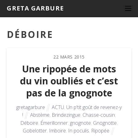
GRETA GARBURE
DÉBOIRE
22
MARS
2015
Une ripopée de mots
du vin oubliés et c’est
pas de la gnognote
gretagarbure
ACTU
,
Un p'tit goût de revenez-y
!
Abstème
,
Brindezingue
,
Chasse-cousin
,
Déboire
,
Émerillonner
,
gnognote
,
Gnognotte
,
Gobelotter
,
Imboire
,
In poculis
,
Ripopée