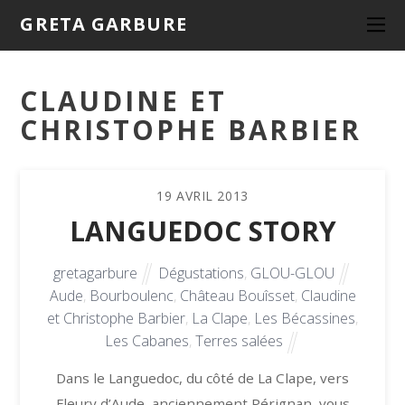
GRETA GARBURE
CLAUDINE ET
CHRISTOPHE BARBIER
19
AVRIL
2013
LANGUEDOC STORY
gretagarbure
Dégustations
,
GLOU-GLOU
Aude
,
Bourboulenc
,
Château Bouîsset
,
Claudine
et Christophe Barbier
,
La Clape
,
Les Bécassines
,
Les Cabanes
,
Terres salées
Dans le Languedoc, du côté de La Clape, vers
Fleury d’Aude, anciennement Pérignan, vous