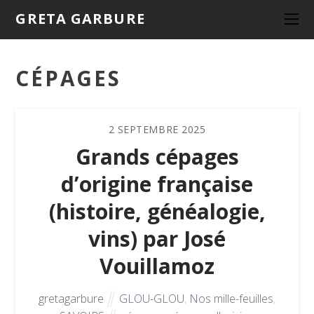
GRETA GARBURE
CÉPAGES
2
SEPTEMBRE
2025
Grands cépages
d’origine française
(histoire, généalogie,
vins) par José
Vouillamoz
gretagarbure
GLOU-GLOU
,
Nos mille-feuilles
,