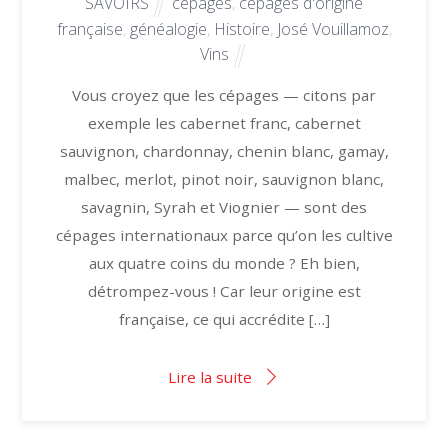
SAVOIRS
cépages
,
cépages d'origine
française
,
généalogie
,
Histoire
,
José Vouillamoz
,
Vins
Vous croyez que les cépages — citons par
exemple les cabernet franc, cabernet
sauvignon, chardonnay, chenin blanc, gamay,
malbec, merlot, pinot noir, sauvignon blanc,
savagnin, Syrah et Viognier — sont des
cépages internationaux parce qu’on les cultive
aux quatre coins du monde ? Eh bien,
détrompez-vous ! Car leur origine est
française, ce qui accrédite […]
Lire la suite