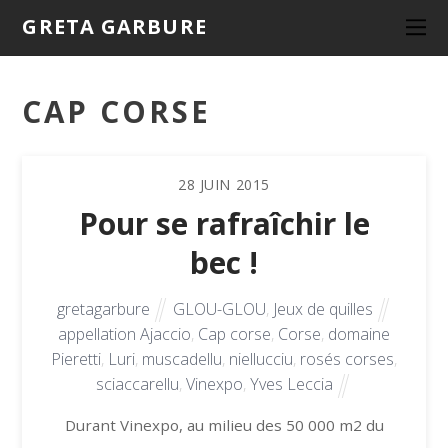
GRETA GARBURE
CAP CORSE
28
JUIN
2015
Pour se rafraîchir le
bec !
gretagarbure
GLOU-GLOU
,
Jeux de quilles
appellation Ajaccio
,
Cap corse
,
Corse
,
domaine
Pieretti
,
Luri
,
muscadellu
,
niellucciu
,
rosés corses
,
sciaccarellu
,
Vinexpo
,
Yves Leccia
Durant Vinexpo, au milieu des 50 000 m2 du