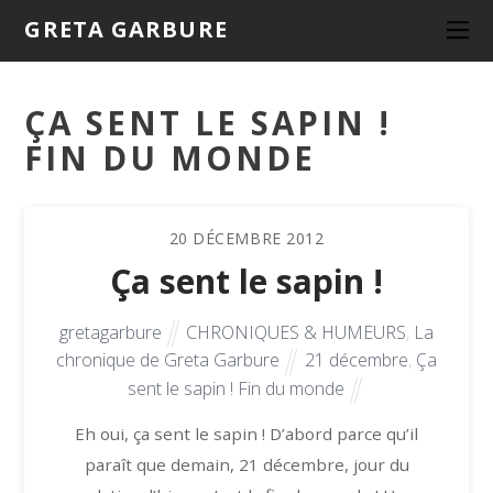
GRETA GARBURE
ÇA SENT LE SAPIN !
FIN DU MONDE
20
DÉCEMBRE
2012
Ça sent le sapin !
gretagarbure
CHRONIQUES & HUMEURS
,
La
chronique de Greta Garbure
21 décembre
,
Ça
sent le sapin ! Fin du monde
Eh oui, ça sent le sapin ! D’abord parce qu’il
paraît que demain, 21 décembre, jour du