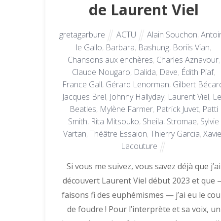
de Laurent Viel
gretagarbure
ACTU
Alain Souchon
,
Antoi
le Gallo
,
Barbara
,
Bashung
,
Boriis Vian
,
Chansons aux enchères
,
Charles Aznavour
,
Claude Nougaro
,
Dalida
,
Dave
,
Édith Piaf
,
France Gall
,
Gérard Lenorman
,
Gilbert Bécar
Jacques Brel
,
Johnny Hallyday
,
Laurent Viel
,
L
Beatles
,
Mylène Farmer
,
Patrick Juvet
,
Patti
Smith
,
Rita Mitsouko
,
Sheila
,
Stromae
,
Sylvie
Vartan
,
Théâtre Essaïon
,
Thierry Garcia
,
Xavie
Lacouture
Si vous me suivez, vous savez déjà que j’ai
découvert Laurent Viel début 2023 et que 
faisons fi des euphémismes — j’ai eu le co
de foudre ! Pour l’interprète et sa voix, un