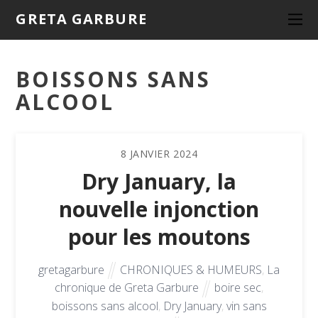
GRETA GARBURE
BOISSONS SANS
ALCOOL
8
JANVIER
2024
Dry January, la
nouvelle injonction
pour les moutons
gretagarbure
CHRONIQUES & HUMEURS
,
La
chronique de Greta Garbure
boire sec
,
boissons sans alcool
,
Dry January
,
vin sans