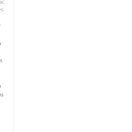
ac
es
e
,
u
es
e
ns