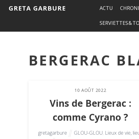
GRETA GARBURE
ACTU
CHRONI
SERVIETTES & 
BERGERAC BL
10
AOÛT
2022
Vins de Bergerac :
comme Cyrano ?
gretagarbure
GLOU-GLOU
,
Lieux de vie, lie