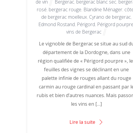
de vin
Bergerac
,
bergerac blanc sec
,
berger
rosé
,
bergerac rouge
,
Blandine Ménager
,
côt
de bergerac moelleux
,
Cyrano de bergerac
,
Edmond Rostand
,
Périgord
,
Périgord pourpr
vins de Bergerac
Le vignoble de Bergerac se situe au sud d
département de la Dordogne, dans une
région qualifiée de « Périgord pourpre », l
feuilles des vignes se déclinant en une
palette infinie de rouges allant du rouge
carmin au rouge cardinal en passant par l
rubis et bien d’autres nuances. Mais passo
les vins en […]
Lire la suite