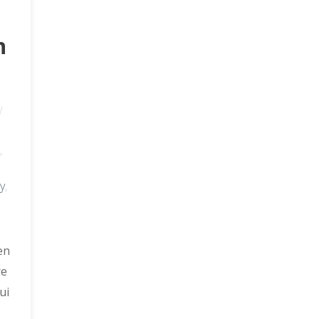
n
,
y
,
’en
re
ui