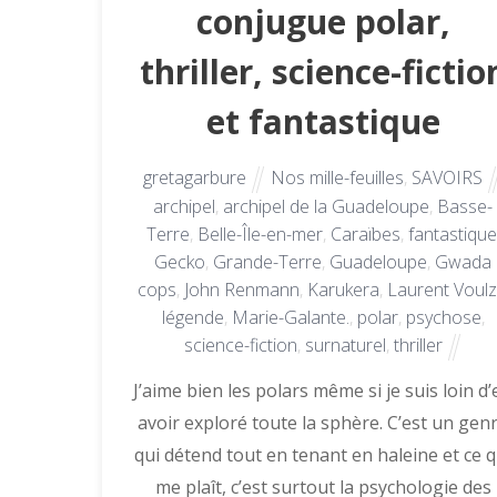
conjugue polar,
thriller, science-fictio
et fantastique
gretagarbure
Nos mille-feuilles
,
SAVOIRS
archipel
,
archipel de la Guadeloupe
,
Basse-
Terre
,
Belle-Île-en-mer
,
Caraïbes
,
fantastique
Gecko
,
Grande-Terre
,
Guadeloupe
,
Gwada
cops
,
John Renmann
,
Karukera
,
Laurent Voulz
légende
,
Marie-Galante.
,
polar
,
psychose
,
science-fiction
,
surnaturel
,
thriller
J’aime bien les polars même si je suis loin d
avoir exploré toute la sphère. C’est un gen
qui détend tout en tenant en haleine et ce q
me plaît, c’est surtout la psychologie des