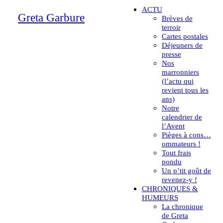
ACTU
Greta Garbure
Brèves de
terroir
Cartes postales
Déjeuners de
presse
Nos
marronniers
(l’actu qui
revient tous les
ans)
Notre
calendrier de
l’Avent
Pièges à cons…
ommateurs !
Tout frais
pondu
Un p’tit goût de
revenez-y !
CHRONIQUES &
HUMEURS
La chronique
de Greta