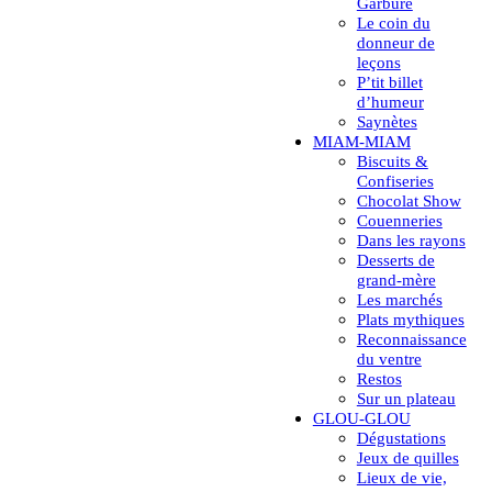
Garbure
Le coin du
donneur de
leçons
P’tit billet
d’humeur
Saynètes
MIAM-MIAM
Biscuits &
Confiseries
Chocolat Show
Couenneries
Dans les rayons
Desserts de
grand-mère
Les marchés
Plats mythiques
Reconnaissance
du ventre
Restos
Sur un plateau
GLOU-GLOU
Dégustations
Jeux de quilles
Lieux de vie,