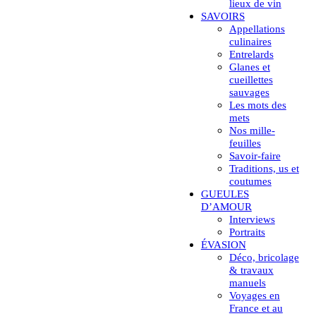
lieux de vin
SAVOIRS
Appellations
culinaires
Entrelards
Glanes et
cueillettes
sauvages
Les mots des
mets
Nos mille-
feuilles
Savoir-faire
Traditions, us et
coutumes
GUEULES
D’AMOUR
Interviews
Portraits
ÉVASION
Déco, bricolage
& travaux
manuels
Voyages en
France et au