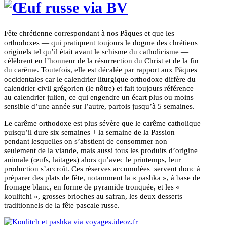
Fête chrétienne correspondant à nos Pâques et que les
orthodoxes — qui pratiquent toujours le dogme des chrétiens
originels tel qu’il était avant le schisme du catholicisme —
célèbrent en l’honneur de la résurrection du Christ et de la fin
du carême. Toutefois, elle est décalée par rapport aux Pâques
occidentales car le calendrier liturgique orthodoxe diffère du
calendrier civil grégorien (le nôtre) et fait toujours référence
au calendrier julien, ce qui engendre un écart plus ou moins
sensible d’une année sur l’autre, parfois jusqu’à 5 semaines.
Le carême orthodoxe est plus sévère que le carême catholique
puisqu’il dure six semaines + la semaine de la Passion
pendant lesquelles on s’abstient de consommer non
seulement de la viande, mais aussi tous les produits d’origine
animale (œufs, laitages) alors qu’avec le printemps, leur
production s’accroît. Ces réserves accumulées servent donc à
préparer des plats de fête, notamment la « pashka », à base de
fromage blanc, en forme de pyramide tronquée, et les «
koulitchi », grosses brioches au safran, les deux desserts
traditionnels de la fête pascale russe.