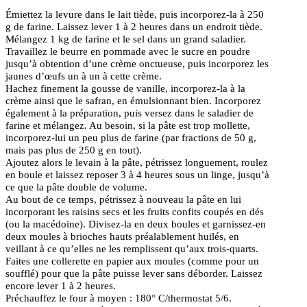
Émiettez la levure dans le lait tiède, puis incorporez-la à 250
g de farine. Laissez lever 1 à 2 heures dans un endroit tiède.
Mélangez 1 kg de farine et le sel dans un grand saladier.
Travaillez le beurre en pommade avec le sucre en poudre
jusqu’à obtention d’une crème onctueuse, puis incorporez les
jaunes d’œufs un à un à cette crème.
Hachez finement la gousse de vanille, incorporez-la à la
crème ainsi que le safran, en émulsionnant bien. Incorporez
également à la préparation, puis versez dans le saladier de
farine et mélangez. Au besoin, si la pâte est trop mollette,
incorporez-lui un peu plus de farine (par fractions de 50 g,
mais pas plus de 250 g en tout).
Ajoutez alors le levain à la pâte, pétrissez longuement, roulez
en boule et laissez reposer 3 à 4 heures sous un linge, jusqu’à
ce que la pâte double de volume.
Au bout de ce temps, pétrissez à nouveau la pâte en lui
incorporant les raisins secs et les fruits confits coupés en dés
(ou la macédoine). Divisez-la en deux boules et garnissez-en
deux moules à brioches hauts préalablement huilés, en
veillant à ce qu’elles ne les remplissent qu’aux trois-quarts.
Faites une collerette en papier aux moules (comme pour un
soufflé) pour que la pâte puisse lever sans déborder. Laissez
encore lever 1 à 2 heures.
Préchauffez le four à moyen : 180° C/thermostat 5/6.