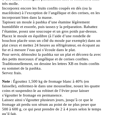
très molle.
Incorporez encore les fruits confits coupés en dés (ou la
macédoine) à l’exception de l’angélique et des cerises, en les
incorporant bien dans la masse.
Tapissez un moule à pashka d’une étamine légèrement
humidifiée et essorée, puis tassez-y la préparation. Rabattez
l’étamine, posez une soucoupe et un gros poids par-dessus.
Placez le moule en équilibre (à l’aide d’une rondelle de
bouchon placée sous un côté du moule par exemple) dans un
plat creux et mettez 24 heures au réfrigérateur, en écopant au
fur et à mesure l’eau qui s’écoule dans le plat.
Pour servir, démoulez la pashka sur un plat et décorez-la avec
des petits morceaux d’angélique et de cerises confites.
Traditionnellement, on dessine les lettres XB en fruits confits
eu sommet de la pashka.
Servez frais.
Note
: Égouttez 1,500 kg de fromage blanc à 40% (en
faisselle), enfermez-le dans une mousseline, nouez les quatre
coins et suspendez-le au robinet de l’évier pour laisser
s’égoutter le fromage en permanence.
Laissez ainsi s’égoutter plusieurs jours, jusqu’à ce que le
fromage ait perdu son sérum au point de ne plus peser que
500 à 600 g, ce qui peut prendre de 2 à 4 jours selon le temps
qu’il fait.