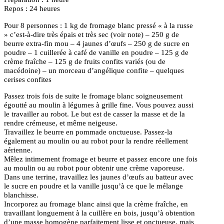
Repos : 24 heures
Pour 8 personnes : 1 kg de fromage blanc pressé « à la russe
» c’est-à-dire très épais et très sec (voir note) – 250 g de
beurre extra-fin mou – 4 jaunes d’œufs – 250 g de sucre en
poudre – 1 cuillerée à café de vanille en poudre – 125 g de
crème fraîche – 125 g de fruits confits variés (ou de
macédoine) – un morceau d’angélique confite – quelques
cerises confites
Passez trois fois de suite le fromage blanc soigneusement
égoutté au moulin à légumes à grille fine. Vous pouvez aussi
le travailler au robot. Le but est de casser la masse et de la
rendre crémeuse, et même neigeuse.
Travaillez le beurre en pommade onctueuse. Passez-la
également au moulin ou au robot pour la rendre réellement
aérienne.
Mêlez intimement fromage et beurre et passez encore une fois
au moulin ou au robot pour obtenir une crème vaporeuse.
Dans une terrine, travaillez les jaunes d’œufs au batteur avec
le sucre en poudre et la vanille jusqu’à ce que le mélange
blanchisse.
Incorporez au fromage blanc ainsi que la crème fraîche, en
travaillant longuement à la cuillère en bois, jusqu’à obtention
d’une masse homogène parfaitement lisse et onctueuse, mais