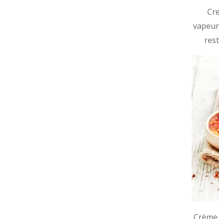
Cre
vapeur
res
Crème 