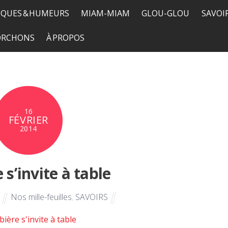
QUES & HUMEURS
MIAM-MIAM
GLOU-GLOU
SAVOI
TORCHONS
À PROPOS
16
FÉVRIER
2014
 s’invite à table
Nos mille-feuilles
,
SAVOIRS
E