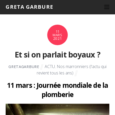
GRETA GARBURE
11
MARS
2021
Et si on parlait boyaux ?
ACTU
,
Nos marronniers (l'actu qui
GRETAGARBURE
revient tous les ans)
11 mars : Journée mondiale de la
plomberie