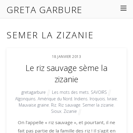
GRETA GARBURE
SEMER LA ZIZANIE
18
JANVIER
2013
Le riz sauvage sème la
zizanie
gretagarbure
Les mots des mets
,
SAVOIRS
Algonquins
,
Amérique du Nord
,
Indiens
,
Iroquois
,
Ivraie
,
Mauvaise graine
,
Riz
,
Riz sauvage
,
Semer la zizanie
,
Sioux
,
Zizanie
On l’appelle « riz sauvage », et pourtant, il ne
fait pas partie de la famille des riz ! Il s’agit en