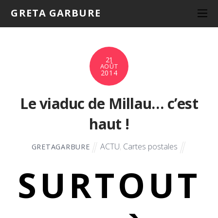
GRETA GARBURE
21
AOÛT
2014
Le viaduc de Millau… c’est
haut !
ACTU
,
Cartes postales
GRETAGARBURE
SURTOUT