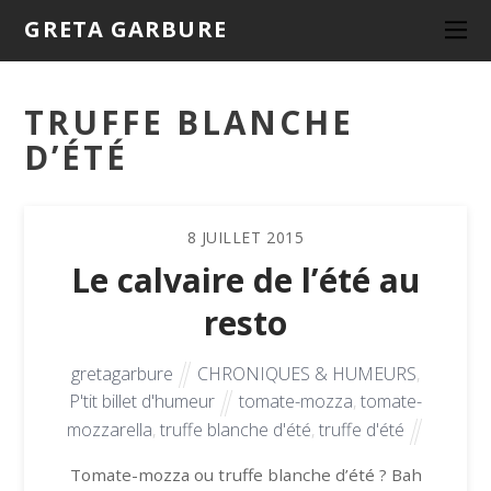
GRETA GARBURE
TRUFFE BLANCHE
D’ÉTÉ
8
JUILLET
2015
Le calvaire de l’été au
resto
gretagarbure
CHRONIQUES & HUMEURS
,
P'tit billet d'humeur
tomate-mozza
,
tomate-
mozzarella
,
truffe blanche d'été
,
truffe d'été
Tomate-mozza ou truffe blanche d’été ? Bah