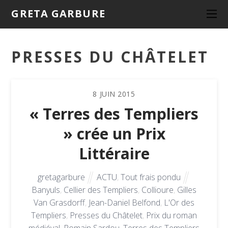
GRETA GARBURE
PRESSES DU CHÂTELET
8
JUIN
2015
« Terres des Templiers
» crée un Prix
Littéraire
gretagarbure
ACTU
,
Tout frais pondu
Banyuls
,
Cellier des Templiers
,
Collioure
,
Gilles
Van Grasdorff
,
Jean-Daniel Belfond
,
L'Or des
Templiers
,
Presses du Châtelet
,
Prix du roman