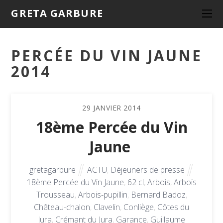
GRETA GARBURE
PERCÉE DU VIN JAUNE
2014
29
JANVIER
2014
18ème Percée du Vin
Jaune
gretagarbure
ACTU
,
Déjeuners de presse
18ème Percée du Vin Jaune
,
62 cl
,
Arbois
,
Arbois
Trousseau
,
Arbois-pupillin
,
Bernard Badoz
,
Château-chalon
,
Clavelin
,
Conliège
,
Côtes du
Jura
,
Crémant du Jura
,
Garance
,
Guillaume