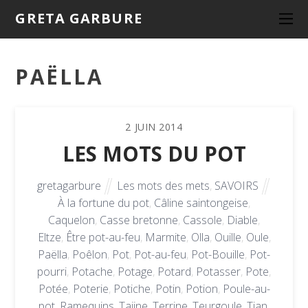
GRETA GARBURE
PAËLLA
2
JUIN
2014
LES MOTS DU POT
gretagarbure
Les mots des mets
,
SAVOIRS
À la fortune du pot
,
Câline saintongeise
,
Caquelon
,
Casse bretonne
,
Cassole
,
Diable
,
Eltze
,
Être pot-au-feu
,
Marmite
,
Olla
,
Ouille
,
Oule
,
Paëlla
,
Poêlon
,
Pot
,
Pot-au-feu
,
Pot-Bouille
,
Pot-
pourri
,
Potache
,
Potage
,
Potard
,
Potasser
,
Pote
,
Potée
,
Poterie
,
Potiche
,
Potin
,
Potion
,
Poule-au-
pot
,
Ramequins
,
Tajine
,
Terrine
,
Teurgoule
,
Tian
,