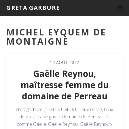
GRETA GARBURE
MICHEL EYQUEM DE
MONTAIGNE
14
AOÛT
2022
Gaëlle Reynou,
maîtresse femme du
domaine de Perreau
gretagarbure
GLOU-GLOU
,
Lieux de vie, lieux
de vin
cape game
,
domaine de Perreau
,
G
comme Gaëlle
,
Gaëlle Reynou
,
Gaëlle Reynout-