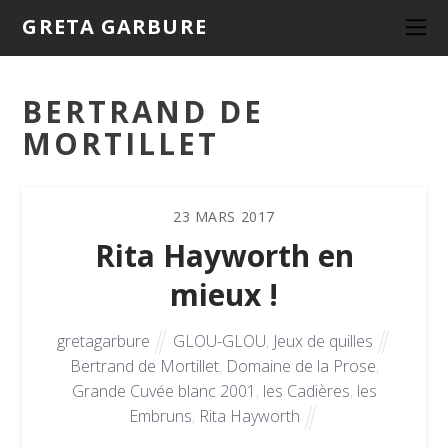
GRETA GARBURE
BERTRAND DE
MORTILLET
23
MARS
2017
Rita Hayworth en
mieux !
gretagarbure
GLOU-GLOU
,
Jeux de quilles
Bertrand de Mortillet
,
Domaine de la Prose
,
Grande Cuvée blanc 2001
,
les Cadières
,
les
Embruns
,
Rita Hayworth