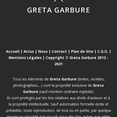
GRETA GARBURE
Accueil
|
Actus
|
Nous
|
Contact
|
Plan de Site
|
C.G.U.
|
Mentions Légales
| Copyright © Greta Garbure 2012 -
2021
Tous les éléments de
Greta Garbure
(textes, recettes,
photographies,...) sont la propriété exclusive de
Greta
Garbure
(sauf mention contraire explicite).
Ils sont protégés par les lois relatives aux droits d'auteurs et à
la propriété intellectuelle. Sauf autorisation formelle écrite et
préalable, toute reproduction, de tout ou en partie, par quelque
moyen ou procédé que ce soit, pour des fins autres que celles