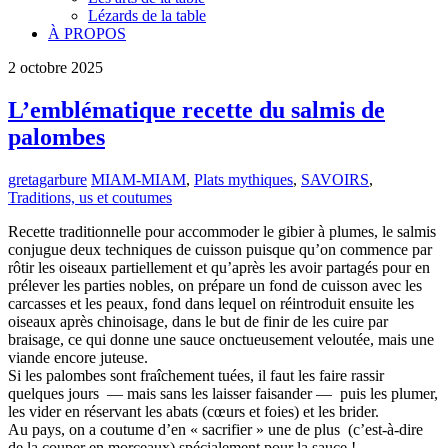
Lézards de la table
À PROPOS
2
octobre
2025
L’emblématique recette du salmis de
palombes
gretagarbure
MIAM-MIAM
,
Plats mythiques
,
SAVOIRS
,
Traditions, us et coutumes
Recette traditionnelle pour accommoder le gibier à plumes, le salmis
conjugue deux techniques de cuisson puisque qu’on commence par
rôtir les oiseaux partiellement et qu’après les avoir partagés pour en
prélever les parties nobles, on prépare un fond de cuisson avec les
carcasses et les peaux, fond dans lequel on réintroduit ensuite les
oiseaux après chinoisage, dans le but de finir de les cuire par
braisage, ce qui donne une sauce onctueusement veloutée, mais une
viande encore juteuse.
Si les palombes sont fraîchement tuées, il faut les faire rassir
quelques jours — mais sans les laisser faisander — puis les plumer,
les vider en réservant les abats (cœurs et foies) et les brider.
Au pays, on a coutume d’en « sacrifier » une de plus (c’est-à-dire
de la couper en morceaux) spécialement pour la sauce !