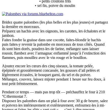
• petits croûtons frits
• sel fin, poivre du moulin
Bridez quatre palombes (les plus belles et les plus jeunes) et partagez
la dernière en morceaux.
Préparez un hachis avec les oignons, les carottes, les échalotes et le
jambon.
Faites fondre la graisse dans une cocotte, faites-blondir le hachis
puis faites-y revenir la palombe en morceaux de tous côtés. Quand
ils sont bien dorés, poudrez-les de farine, mélangez sans laisser
roussir, flambez avec l’armagnac enflammé jusqu’à l’extinction des
flammes, puis mouillez avec le vin rouge et le bouillon.
Ajoutez encore les cœurs des cinq oiseaux, la tomate pelée,
épépinée et grossièrement concassée, les gousses d’ail pelées et
légèrement écrasées, le bouquet garni, du sel et du poivre.
Mélangez, couvrez, laissez mijoter pendant 1 heure sur feu doux, à
tout petit frémissement.
Pendant ce temps — mais pas trop tôt — préchauffez le four à 210
°C/thermostat 7.
Disposez les palombes dans un plat à four avec 30 g de beurre, salez
et poivrez-les intérieurement et extérieurement, enfournez-les à mi-
hauteur et faites-les rôtir « vert cuit » — c’est-à-dire presque