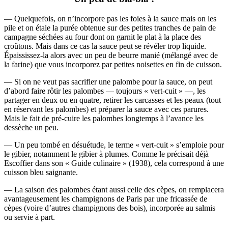
— Quelquefois, on n’incorpore pas les foies à la sauce mais on les
pile et on étale la purée obtenue sur des petites tranches de pain de
campagne séchées au four dont on garnit le plat à la place des
croûtons. Mais dans ce cas la sauce peut se révéler trop liquide.
Épaississez-la alors avec un peu de beurre manié (mélangé avec de
la farine) que vous incorporez par petites noisettes en fin de cuisson.
— Si on ne veut pas sacrifier une palombe pour la sauce, on peut
d’abord faire rôtir les palombes — toujours « vert-cuit » —, les
partager en deux ou en quatre, retirer les carcasses et les peaux (tout
en réservant les palombes) et préparer la sauce avec ces parures.
Mais le fait de pré-cuire les palombes longtemps à l’avance les
dessèche un peu.
— Un peu tombé en désuétude, le terme « vert-cuit » s’emploie pour
le gibier, notamment le gibier à plumes. Comme le précisait déjà
Escoffier dans son « Guide culinaire » (1938), cela correspond à une
cuisson bleu saignante.
— La saison des palombes étant aussi celle des cèpes, on remplacera
avantageusement les champignons de Paris par une fricassée de
cèpes (voire d’autres champignons des bois), incorporée au salmis
ou servie à part.