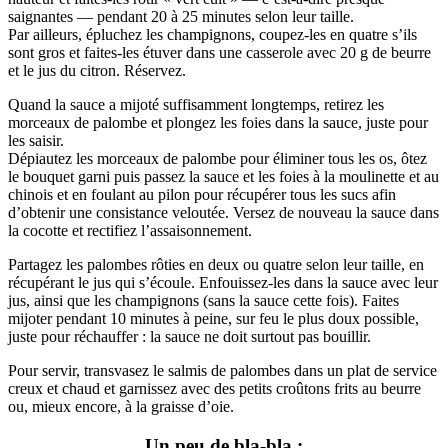
saignantes — pendant 20 à 25 minutes selon leur taille.
Par ailleurs, épluchez les champignons, coupez-les en quatre s’ils
sont gros et faites-les étuver dans une casserole avec 20 g de beurre
et le jus du citron. Réservez.
Quand la sauce a mijoté suffisamment longtemps, retirez les
morceaux de palombe et plongez les foies dans la sauce, juste pour
les saisir.
Dépiautez les morceaux de palombe pour éliminer tous les os, ôtez
le bouquet garni puis passez la sauce et les foies à la moulinette et au
chinois et en foulant au pilon pour récupérer tous les sucs afin
d’obtenir une consistance veloutée. Versez de nouveau la sauce dans
la cocotte et rectifiez l’assaisonnement.
Partagez les palombes rôties en deux ou quatre selon leur taille, en
récupérant le jus qui s’écoule. Enfouissez-les dans la sauce avec leur
jus, ainsi que les champignons (sans la sauce cette fois). Faites
mijoter pendant 10 minutes à peine, sur feu le plus doux possible,
juste pour réchauffer : la sauce ne doit surtout pas bouillir.
Pour servir, transvasez le salmis de palombes dans un plat de service
creux et chaud et garnissez avec des petits croûtons frits au beurre
ou, mieux encore, à la graisse d’oie.
Un peu de bla-bla :