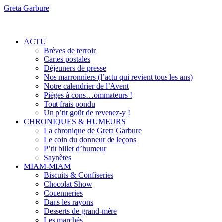
Greta Garbure
ACTU
Brèves de terroir
Cartes postales
Déjeuners de presse
Nos marronniers (l’actu qui revient tous les ans)
Notre calendrier de l’Avent
Pièges à cons…ommateurs !
Tout frais pondu
Un p’tit goût de revenez-y !
CHRONIQUES & HUMEURS
La chronique de Greta Garbure
Le coin du donneur de leçons
P’tit billet d’humeur
Saynètes
MIAM-MIAM
Biscuits & Confiseries
Chocolat Show
Couenneries
Dans les rayons
Desserts de grand-mère
Les marchés