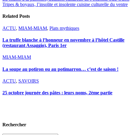
Tripes & boyaux, l’insolite et insolente cuisine culturelle du ventre
Related Posts
ACTU
,
MIAM-MIAM
,
Plats mythiques
La truffe blanche à l’honneur en novembre à l’hôtel Castille
(restaurant Assaggio), Paris 1er
MIAM-MIAM
La soupe au potiron ou au potimarron… c’est de saison !
ACTU
,
SAVOIRS
25 octobre journée des pâtes : leurs noms, 2ème partie
Rechercher