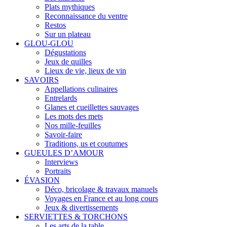
Plats mythiques
Reconnaissance du ventre
Restos
Sur un plateau
GLOU-GLOU
Dégustations
Jeux de quilles
Lieux de vie, lieux de vin
SAVOIRS
Appellations culinaires
Entrelards
Glanes et cueillettes sauvages
Les mots des mets
Nos mille-feuilles
Savoir-faire
Traditions, us et coutumes
GUEULES D’AMOUR
Interviews
Portraits
ÉVASION
Déco, bricolage & travaux manuels
Voyages en France et au long cours
Jeux & divertissements
SERVIETTES & TORCHONS
Les arts de la table