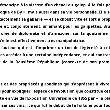
émancipe à la vitesse d’un cheval au galop. À la fois p
que de By », mais aussi dans sa vie personnelle. Elle s
ctement sa gabarre — et se choisit vite et fort à pro
é et, conjointement, un amant pour les galipettes. Br
héroïne de diplomate et d’amazone, sur la quatrième
u’elle est effectivement très manipulatrice.
l’auteur qui est d’imprimer un ton de légèreté à ce
es accéder à une certaine indépendance, et qui contra
ne de la Deuxième République (contexte de son prem
s et des propriétés girondines qui s’apprêtent à vivre
bi pour expliquer l’espèce de révolution que constitue ce
é en vue de l’Exposition Universelle de 1855 par « la pl
iser ses vins… ce qui fut le début de la fortune pour tou