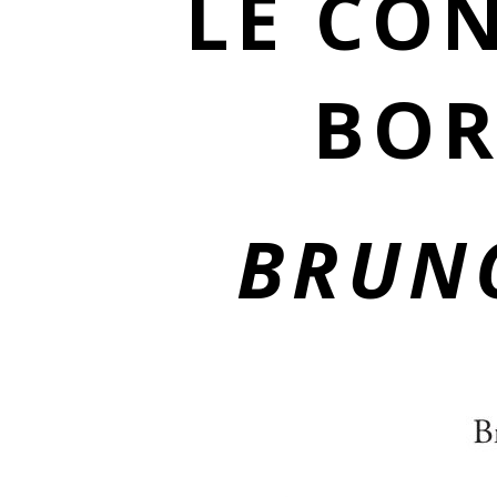
LE CO
BO
BRUN