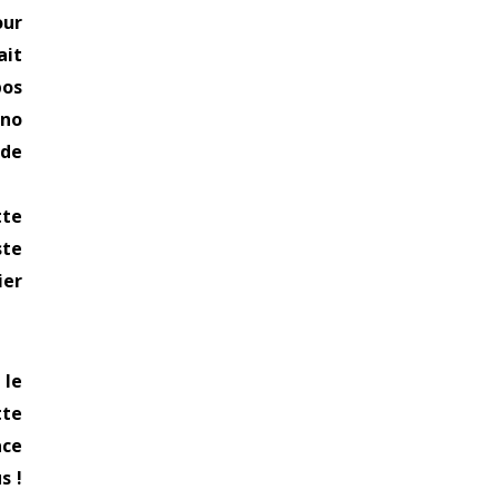
our
ait
pos
uno
 de
tte
ste
ier
 le
tte
ace
s !