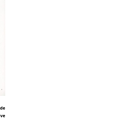
 de
uve