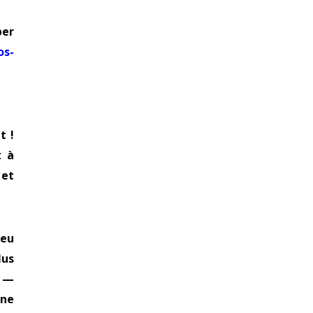
per
os-
t !
t à
 et
 eu
lus
s —
une