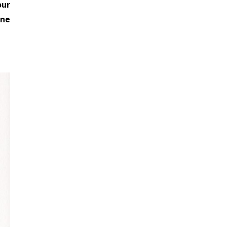
our
nne