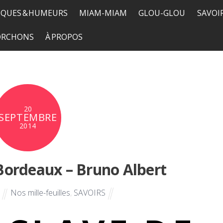
QUES & HUMEURS
MIAM-MIAM
GLOU-GLOU
SAVOI
TORCHONS
À PROPOS
20
SEPTEMBRE
2014
Bordeaux – Bruno Albert
Nos mille-feuilles
,
SAVOIRS
E