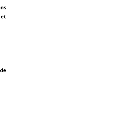
ons
met
 de