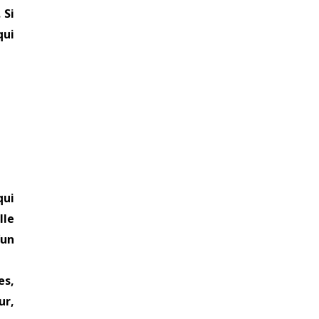
 Si
qui
qui
lle
’un
es,
ur,