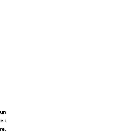
 un
e :
re.