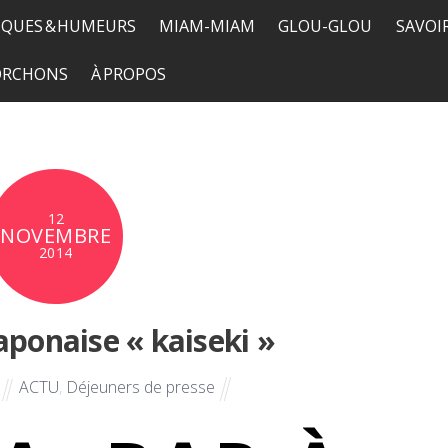
QUES & HUMEURS
MIAM-MIAM
GLOU-GLOU
SAVOI
TORCHONS
À PROPOS
12
NOVEMBRE
2014
japonaise « kaiseki »
ACTU
,
Déjeuners de presse