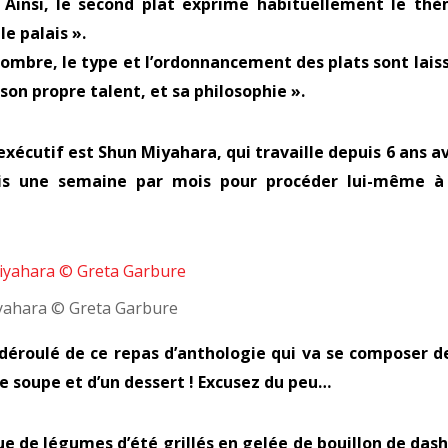
 Ainsi, le second plat exprime habituellement le th
le palais ».
e nombre, le type et l’ordonnancement des plats sont lais
e son propre talent, et sa philosophie ».
exécutif est Shun Miyahara, qui travaille depuis 6 ans a
ris une semaine par mois pour procéder lui-même à
yahara © Greta Garbure
déroulé de ce repas d’anthologie qui va se composer d
une soupe et d’un dessert ! Excusez du peu…
 de légumes d’été grillés en gelée de bouillon de dash