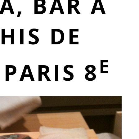
A, B
AR À
HIS DE
E
,
PARIS 8