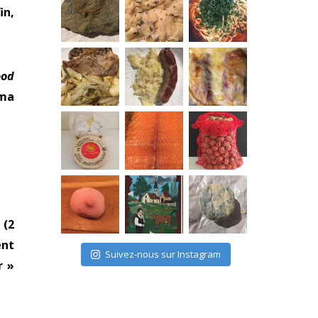
in,
ood
 ma
 (2
ent
Suivez-nous sur Instagram
r »