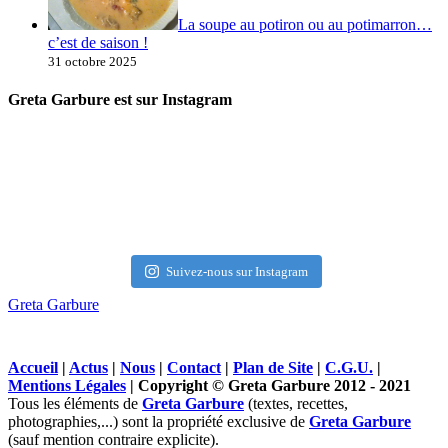
La soupe au potiron ou au potimarron…
c’est de saison !
31 octobre 2025
Greta Garbure est sur Instagram
Suivez-nous sur Instagram
Greta Garbure
Accueil
|
Actus
|
Nous
|
Contact
|
Plan de Site
|
C.G.U.
|
Mentions Légales
| Copyright © Greta Garbure 2012 - 2021
Tous les éléments de
Greta Garbure
(textes, recettes,
photographies,...) sont la propriété exclusive de
Greta Garbure
(sauf mention contraire explicite).