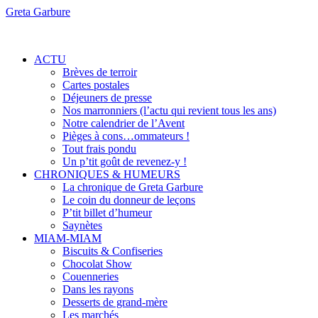
Greta Garbure
ACTU
Brèves de terroir
Cartes postales
Déjeuners de presse
Nos marronniers (l’actu qui revient tous les ans)
Notre calendrier de l’Avent
Pièges à cons…ommateurs !
Tout frais pondu
Un p’tit goût de revenez-y !
CHRONIQUES & HUMEURS
La chronique de Greta Garbure
Le coin du donneur de leçons
P’tit billet d’humeur
Saynètes
MIAM-MIAM
Biscuits & Confiseries
Chocolat Show
Couenneries
Dans les rayons
Desserts de grand-mère
Les marchés