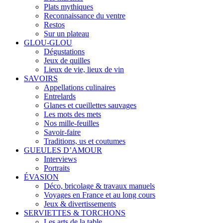
Plats mythiques
Reconnaissance du ventre
Restos
Sur un plateau
GLOU-GLOU
Dégustations
Jeux de quilles
Lieux de vie, lieux de vin
SAVOIRS
Appellations culinaires
Entrelards
Glanes et cueillettes sauvages
Les mots des mets
Nos mille-feuilles
Savoir-faire
Traditions, us et coutumes
GUEULES D’AMOUR
Interviews
Portraits
ÉVASION
Déco, bricolage & travaux manuels
Voyages en France et au long cours
Jeux & divertissements
SERVIETTES & TORCHONS
Les arts de la table