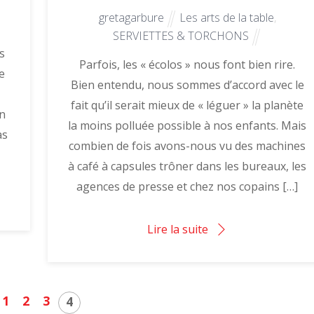
gretagarbure
Les arts de la table
,
SERVIETTES & TORCHONS
s
Parfois, les « écolos » nous font bien rire.
e
Bien entendu, nous sommes d’accord avec le
fait qu’il serait mieux de « léguer » la planète
En
la moins polluée possible à nos enfants. Mais
as
combien de fois avons-nous vu des machines
à café à capsules trôner dans les bureaux, les
agences de presse et chez nos copains […]
Lire la suite
1
2
3
4