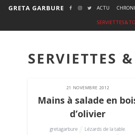
GRETA GARBURE
ACTU
CHRONI
SERVIETTES & 
SERVIETTES 
21
NOVEMBRE
2012
Mains à salade en boi
d’olivier
gretagarbure
Lézards de la table
,